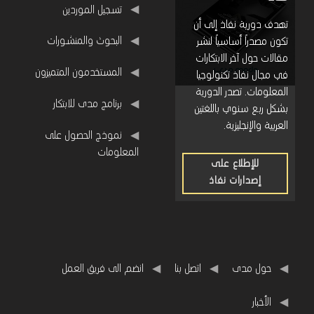
م
روابط مفيدة
تسجيل الموردين
ع
تهدف دورية نفاذ إلى أن
البحوث والمنشورات
تكون مصدراً أساسياً لنشر
ل
مقالات حول آخر الابتكارات
و
المستخدمون المتميزون
في مجال نفاذ تكنولوجيا
م
المعلومات. تصدر الدورية
برنامج مدى للابتكار
بشكل ربع سنوي باللغتين
ا
العربية والإنجليزية.
ت
نموذج الحصول على
المعلومات
و
للإطلاع على
ا
إصدارات نفاذ
للإطلاع
ل
على
إصدارات
ا
نفاذ
ت
ص
حول مدى
اتصل بنا
انضم الى فريق العمل
ا
اﻷخبار