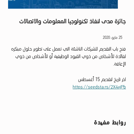
جائزة مدى لنفاذ تكنولوجيا المعلومات والاتصالات
ج
25 مايو، 2020
ا
فتح باب التقديم للشركات الناشئة التي تعمل على تطوير حلول مبتكره
لفائدة للأشخاص من ذوي القيود الوظيفية أو للأشخاص من ذوي
ئ
الإعاقة.
ز
ة
اخر تاريخ لتقديم 15 أغسطس
م
https://seedsta.rs/2X4vjPb
د
ى
ل
روابط مفيدة
ن