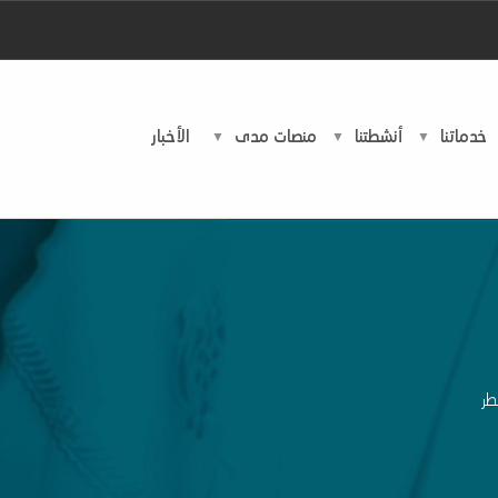
خدماتنا
أنشطتنا
منصات مدى
اﻷخبار
طر